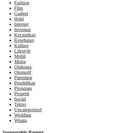
Fashion
Film
Gadget
Hobi
Internet
Investasi
Kecantikan
Kesehatan
Kuliner
Lifestyle
Mobil
Motor
Olahraga
Otomotif
Parenting
Pendidikan
Pinjaman
Properti
Social
Tekno
Uncategorized
Wedding
Wisata
Sponsorship Banner