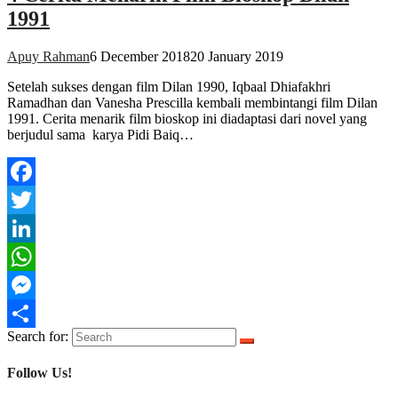
1991
Apuy Rahman
6 December 2018
20 January 2019
Setelah sukses dengan film Dilan 1990, Iqbaal Dhiafakhri
Ramadhan dan Vanesha Prescilla kembali membintangi film Dilan
1991. Cerita menarik film bioskop ini diadaptasi dari novel yang
berjudul sama karya Pidi Baiq…
Facebook
Twitter
LinkedIn
WhatsApp
Messenger
Search for:
Share
Follow Us!