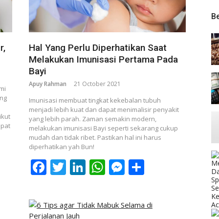
Be
r,
Hal Yang Perlu Diperhatikan Saat
Melakukan Imunisasi Pertama Pada
Bayi
Apuy Rahman
21 October 2021
mi
ang
Imunisasi membuat tingkat kekebalan tubuh
menjadi lebih kuat dan dapat menimalisir penyakit
ikut
yang lebih parah. Zaman semakin modern,
apat
melakukan imunisasi Bayi seperti sekarang cukup
mudah dan tidak ribet. Pastikan hal ini harus
diperhatikan yah Bun!
p
nger
re
Facebook
Twitter
LinkedIn
WhatsApp
Messenger
Share