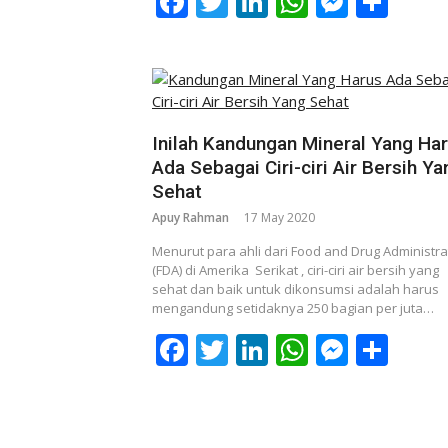
Facebook
Twitter
LinkedIn
WhatsAp
Messe
Sha
Inilah Kandungan Mineral Yang Ha
Ada Sebagai Ciri-ciri Air Bersih Ya
Sehat
Apuy Rahman
17 May 2020
Menurut para ahli dari Food and Drug Administra
(FDA) di Amerika Serikat , ciri-ciri air bersih yang
sehat dan baik untuk dikonsumsi adalah harus
mengandung setidaknya 250 bagian per juta…
Facebook
Twitter
LinkedIn
WhatsAp
Messe
Sha
Posts