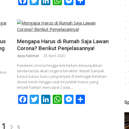
p
nger
re
Facebook
Twitter
LinkedIn
WhatsApp
Messenger
Share
rus
Mengapa Harus di Rumah Saja Lawan
ng
Corona? Berikut Penjelasannya!
Apuy Rahman
25 April 2020
Pandemi corona hingga kini belum menunjukkan
tanda-tanda akan segera berakhir. Masih banyak
tion
kasus-kasus baru yang terjadi di berbagai belahan
dunia meski hingga saat ini jumlah kasus yang
terjadi hampir mencapai 2 juta…
Facebook
Twitter
LinkedIn
WhatsApp
Messenger
Share
p
nger
re
S
Page
Page
Page
1
2
3