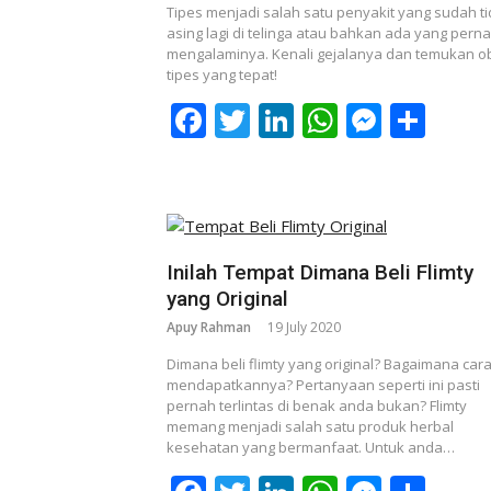
Tipes menjadi salah satu penyakit yang sudah t
asing lagi di telinga atau bahkan ada yang pern
mengalaminya. Kenali gejalanya dan temukan o
tipes yang tepat!
Facebook
Twitter
LinkedIn
WhatsAp
Messe
Sha
Inilah Tempat Dimana Beli Flimty
yang Original
Apuy Rahman
19 July 2020
Dimana beli flimty yang original? Bagaimana car
mendapatkannya? Pertanyaan seperti ini pasti
pernah terlintas di benak anda bukan? Flimty
memang menjadi salah satu produk herbal
kesehatan yang bermanfaat. Untuk anda…