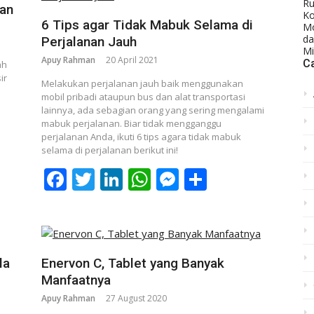
tan
6 Tips agar Tidak Mabuk Selama di
Perjalanan Jauh
Apuy Rahman
20 April 2021
C
ah
ir
Melakukan perjalanan jauh baik menggunakan
mobil pribadi ataupun bus dan alat transportasi
lainnya, ada sebagian orang yang sering mengalami
p
nger
re
mabuk perjalanan. Biar tidak mengganggu
perjalanan Anda, ikuti 6 tips agara tidak mabuk
selama di perjalanan berikut ini!
Facebook
Twitter
LinkedIn
WhatsApp
Messenger
Share
la
Enervon C, Tablet yang Banyak
Manfaatnya
Apuy Rahman
27 August 2020