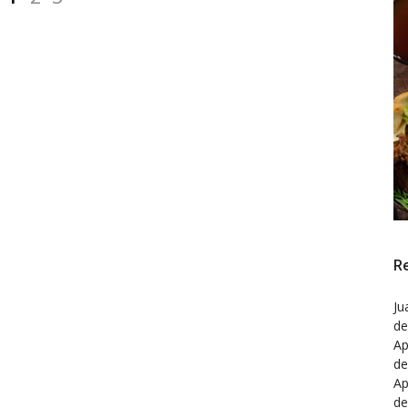
R
Ju
de
A
de
A
de