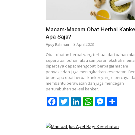
Macam-Macam Obat Herbal Kanke
Apa Saja?
Apuy Rahman
3 April 2023
Obat-obatan herbal yang terbuat dari bahan ala
seperti tumbuhan atau campuran ekstrak mem
dipercaya dapat mengobati berbagai macam
penyakit dan juga meningkatkan kesehatan. Ber
beberapa obat herbal kanker yang dipercaya d
membantu perawatan dan juga mencegah
pertumbuhan sel-sel kanker.
Facebook
Twitter
LinkedIn
WhatsAp
Messe
Sha