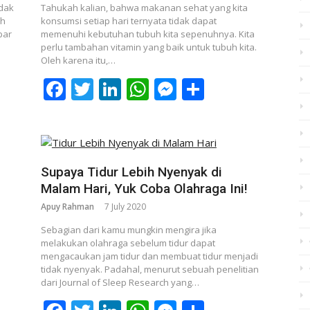
idak
Tahukah kalian, bahwa makanan sehat yang kita
ah
konsumsi setiap hari ternyata tidak dapat
bar
memenuhi kebutuhan tubuh kita sepenuhnya. Kita
perlu tambahan vitamin yang baik untuk tubuh kita.
Oleh karena itu,…
p
nger
re
Facebook
Twitter
LinkedIn
WhatsApp
Messenger
Share
Supaya Tidur Lebih Nyenyak di
Malam Hari, Yuk Coba Olahraga Ini!
Apuy Rahman
7 July 2020
a
Sebagian dari kamu mungkin mengira jika
melakukan olahraga sebelum tidur dapat
mengacaukan jam tidur dan membuat tidur menjadi
tidak nyenyak. Padahal, menurut sebuah penelitian
dari Journal of Sleep Research yang…