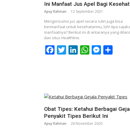
Ini Manfaat Jus Apel Bagi Keseha
Apuy Rahman
12 September 2021
Mengonsumsi jus apel secara rutin juga bisa
bermanfaat untuk kesehatanmu, loh! Apa sajak
manfaatnya? Berikut ini di antaranya yang dilans
dari situs Healthline.
Facebook
Twitter
LinkedIn
WhatsAp
Messe
Sha
Obat Tipes: Ketahui Berbagai Geja
Penyakit Tipes Berikut Ini
Apuy Rahman
26 November 2020