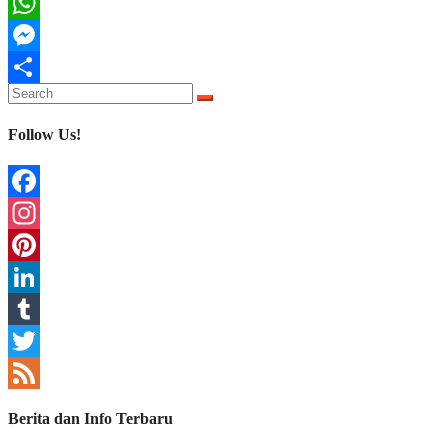
LinkedIn
WhatsApp
Messenger
Search
Share
for:
Follow Us!
Facebook
Instagram
Pinterest
LinkedIn
Tumblr
Twitter
Feed
Berita dan Info Terbaru