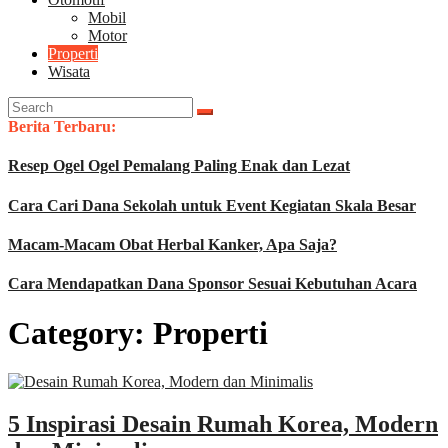
Mobil
Motor
Properti
Wisata
Search
for:
Berita Terbaru:
Resep Ogel Ogel Pemalang Paling Enak dan Lezat
Cara Cari Dana Sekolah untuk Event Kegiatan Skala Besar
Macam-Macam Obat Herbal Kanker, Apa Saja?
Cara Mendapatkan Dana Sponsor Sesuai Kebutuhan Acara
Category:
Properti
5 Inspirasi Desain Rumah Korea, Modern