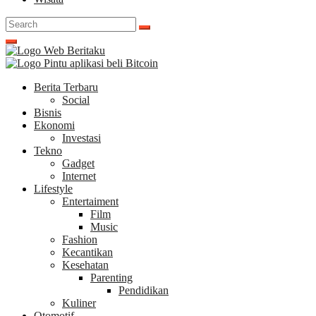
Search
for:
Berita Terbaru
Social
Bisnis
Ekonomi
Investasi
Tekno
Gadget
Internet
Lifestyle
Entertaiment
Film
Music
Fashion
Kecantikan
Kesehatan
Parenting
Pendidikan
Kuliner
Otomotif