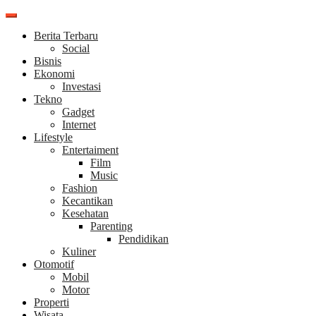
Skip
to
Berita Terbaru
content
Social
Bisnis
Ekonomi
Investasi
Tekno
Gadget
Internet
Lifestyle
Entertaiment
Film
Music
Fashion
Kecantikan
Kesehatan
Parenting
Pendidikan
Kuliner
Otomotif
Mobil
Motor
Properti
Wisata