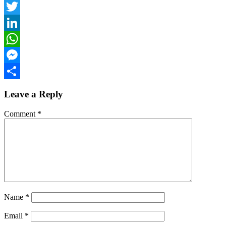
Facebook
Twitter
LinkedIn
WhatsApp
Messenger
Share
Leave a Reply
Comment
*
Name
*
Email
*