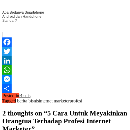
Apa Bedanya Smartphone
Android dan Handphone
Standar?
Facebook
Twitter
LinkedIn
WhatsApp
Messenger
Posted in
Bisnis
Share
Tagged
berita bisnis
internet marketer
profesi
2 thoughts on “5 Cara Untuk Meyakinkan
Orangtua Terhadap Profesi Internet
Marketer”