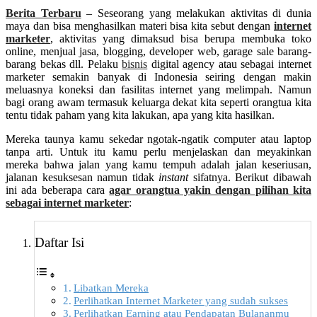
Berita Terbaru
– Seseorang yang melakukan aktivitas di dunia
maya dan bisa menghasilkan materi bisa kita sebut dengan
internet
marketer
, aktivitas yang dimaksud bisa berupa membuka toko
online, menjual jasa, blogging, developer web, garage sale barang-
barang bekas dll. Pelaku
bisnis
digital agency atau sebagai internet
marketer semakin banyak di Indonesia seiring dengan makin
meluasnya koneksi dan fasilitas internet yang melimpah. Namun
bagi orang awam termasuk keluarga dekat kita seperti orangtua kita
tentu tidak paham yang kita lakukan, apa yang kita hasilkan.
Mereka taunya kamu sekedar ngotak-ngatik computer atau laptop
tanpa arti. Untuk itu kamu perlu menjelaskan dan meyakinkan
mereka bahwa jalan yang kamu tempuh adalah jalan keseriusan,
jalanan kesuksesan namun tidak
instant
sifatnya. Berikut dibawah
ini ada beberapa cara
agar orangtua yakin dengan pilihan kita
sebagai internet marketer
:
Daftar Isi
Libatkan Mereka
Perlihatkan Internet Marketer yang sudah sukses
Perlihatkan Earning atau Pendapatan Bulananmu