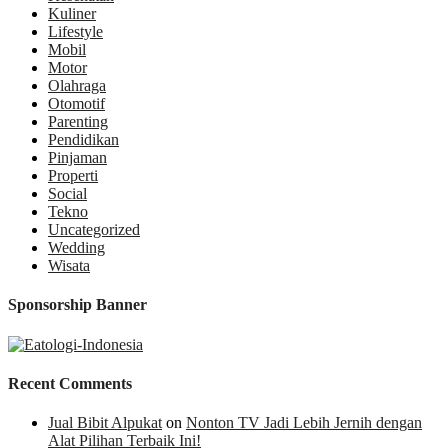
Kuliner
Lifestyle
Mobil
Motor
Olahraga
Otomotif
Parenting
Pendidikan
Pinjaman
Properti
Social
Tekno
Uncategorized
Wedding
Wisata
Sponsorship Banner
Recent Comments
Jual Bibit Alpukat
on
Nonton TV Jadi Lebih Jernih dengan
Alat Pilihan Terbaik Ini!