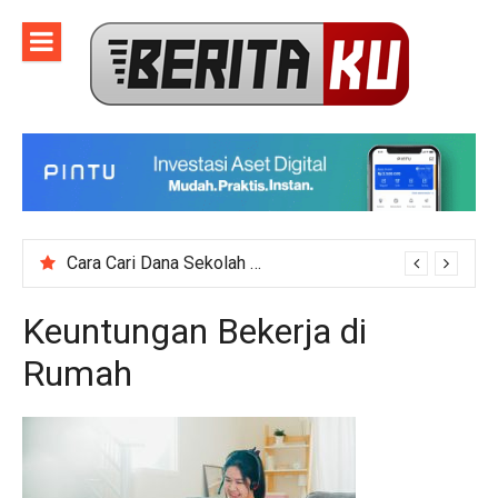
Skip
to
content
Cara Cari Dana Sekolah untuk Event Kegiatan Skala Besar
Keuntungan Bekerja di
Rumah