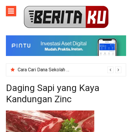
Skip
to
content
Cara Cari Dana Sekolah untuk Event Kegiatan Skala Besar
Daging Sapi yang Kaya
Kandungan Zinc