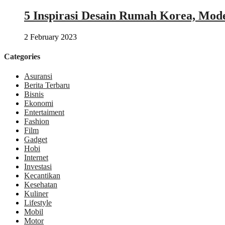
5 Inspirasi Desain Rumah Korea, Mod
2 February 2023
Categories
Asuransi
Berita Terbaru
Bisnis
Ekonomi
Entertaiment
Fashion
Film
Gadget
Hobi
Internet
Investasi
Kecantikan
Kesehatan
Kuliner
Lifestyle
Mobil
Motor