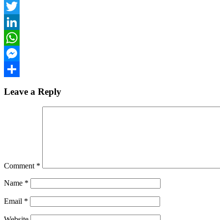
Facebook
Twitter
LinkedIn
WhatsApp
Messenger
Share
Leave a Reply
Comment
*
Name
*
Email
*
Website