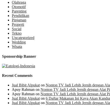
Olahraga
Otomotif
Parenting
Pendidikan
Pinjaman
Properti
Social
Tekno
Uncategorized
Wedding
Wisata
Sponsorship Banner
Recent Comments
Jual Bibit Alpukat
on
Nonton TV Jadi Lebih Jernih dengan Alat 
Apuy Rahman
on
Nonton TV Jadi Lebih Jernih dengan Alat Pil
Apuy Rahman
on
Nonton TV Jadi Lebih Jernih dengan Alat Pil
Jual Bibit Alpukat
on
6 Daftar Makanan Ini Kaya Akan Kandu
Jual Bibit Alpukat
on
Nonton TV Jadi Lebih Jernih dengan Alat 