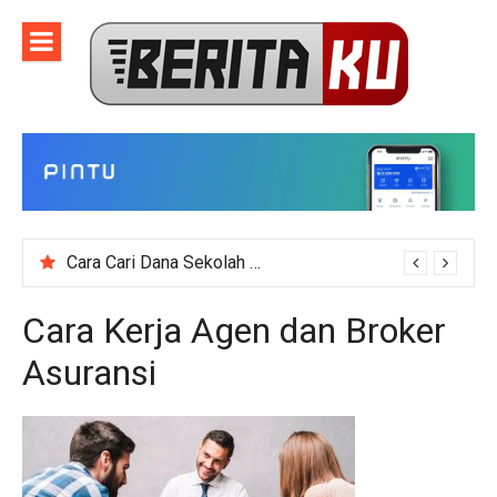
Skip
to
content
Macam-Macam Obat Herbal Kanker, Apa Saja?
Cara Cari Dana Sekolah untuk Event Kegiatan Skala Besar
Cara Kerja Agen dan Broker
Asuransi