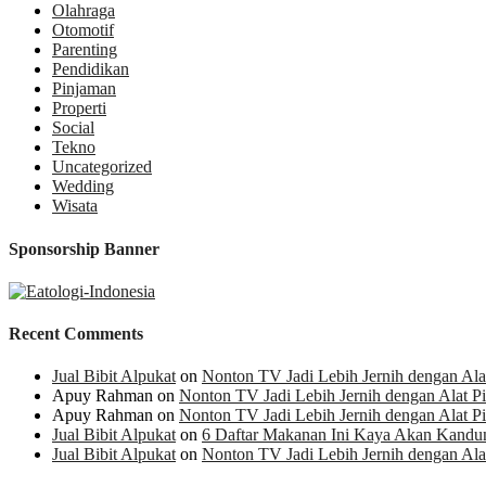
Olahraga
Otomotif
Parenting
Pendidikan
Pinjaman
Properti
Social
Tekno
Uncategorized
Wedding
Wisata
Sponsorship Banner
Recent Comments
Jual Bibit Alpukat
on
Nonton TV Jadi Lebih Jernih dengan Alat 
Apuy Rahman
on
Nonton TV Jadi Lebih Jernih dengan Alat Pil
Apuy Rahman
on
Nonton TV Jadi Lebih Jernih dengan Alat Pil
Jual Bibit Alpukat
on
6 Daftar Makanan Ini Kaya Akan Kandu
Jual Bibit Alpukat
on
Nonton TV Jadi Lebih Jernih dengan Alat 