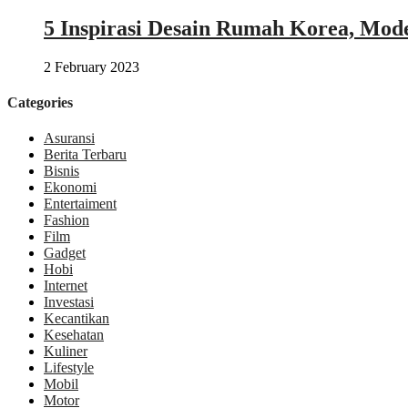
5 Inspirasi Desain Rumah Korea, Mod
2 February 2023
Categories
Asuransi
Berita Terbaru
Bisnis
Ekonomi
Entertaiment
Fashion
Film
Gadget
Hobi
Internet
Investasi
Kecantikan
Kesehatan
Kuliner
Lifestyle
Mobil
Motor