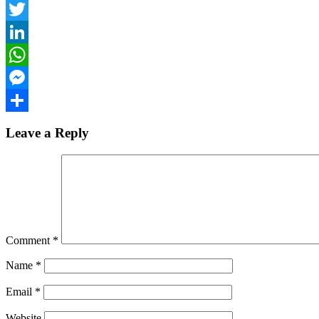
Facebook
Twitter
LinkedIn
WhatsApp
Messenger
Share
Leave a Reply
Comment
*
Name
*
Email
*
Website