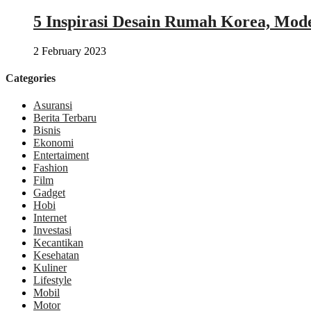
5 Inspirasi Desain Rumah Korea, Mod
2 February 2023
Categories
Asuransi
Berita Terbaru
Bisnis
Ekonomi
Entertaiment
Fashion
Film
Gadget
Hobi
Internet
Investasi
Kecantikan
Kesehatan
Kuliner
Lifestyle
Mobil
Motor