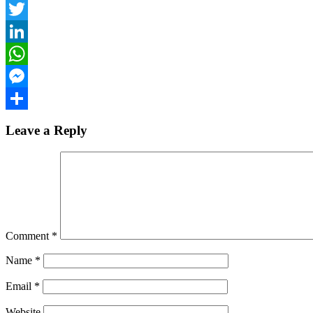
Facebook
Twitter
LinkedIn
WhatsApp
Messenger
Share
Leave a Reply
Comment
*
Name
*
Email
*
Website