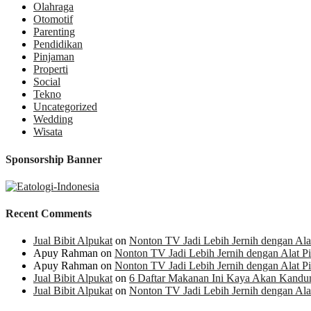
Olahraga
Otomotif
Parenting
Pendidikan
Pinjaman
Properti
Social
Tekno
Uncategorized
Wedding
Wisata
Sponsorship Banner
Recent Comments
Jual Bibit Alpukat
on
Nonton TV Jadi Lebih Jernih dengan Alat 
Apuy Rahman
on
Nonton TV Jadi Lebih Jernih dengan Alat Pil
Apuy Rahman
on
Nonton TV Jadi Lebih Jernih dengan Alat Pil
Jual Bibit Alpukat
on
6 Daftar Makanan Ini Kaya Akan Kandu
Jual Bibit Alpukat
on
Nonton TV Jadi Lebih Jernih dengan Alat 