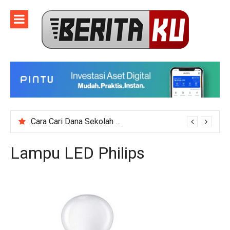
Skip
to
content
Cara Cari Dana Sekolah untuk Event Kegiatan Skala Besar
Lampu LED Philips