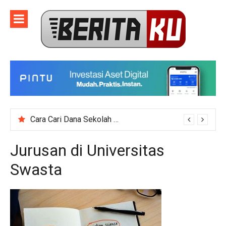
Skip
to
content
Cara Cari Dana Sekolah untuk Event Kegiatan Skala Besar
Jurusan di Universitas
Swasta