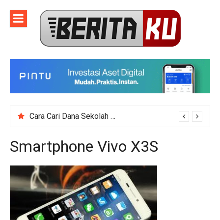
Skip
to
content
Cara Cari Dana Sekolah untuk Event Kegiatan Skala Besar
Smartphone Vivo X3S