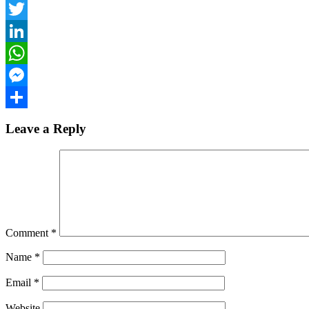
Facebook
Twitter
LinkedIn
WhatsApp
Messenger
Share
Leave a Reply
Comment
*
Name
*
Email
*
Website