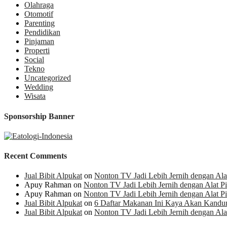
Olahraga
Otomotif
Parenting
Pendidikan
Pinjaman
Properti
Social
Tekno
Uncategorized
Wedding
Wisata
Sponsorship Banner
Recent Comments
Jual Bibit Alpukat
on
Nonton TV Jadi Lebih Jernih dengan Alat 
Apuy Rahman
on
Nonton TV Jadi Lebih Jernih dengan Alat Pil
Apuy Rahman
on
Nonton TV Jadi Lebih Jernih dengan Alat Pil
Jual Bibit Alpukat
on
6 Daftar Makanan Ini Kaya Akan Kandu
Jual Bibit Alpukat
on
Nonton TV Jadi Lebih Jernih dengan Alat 