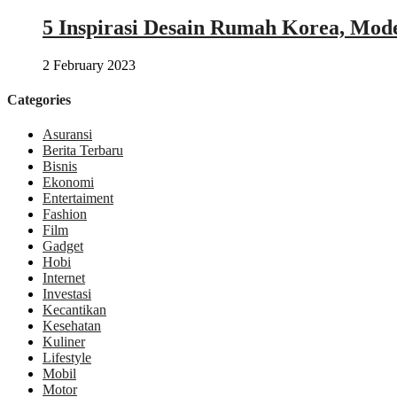
5 Inspirasi Desain Rumah Korea, Mod
2 February 2023
Categories
Asuransi
Berita Terbaru
Bisnis
Ekonomi
Entertaiment
Fashion
Film
Gadget
Hobi
Internet
Investasi
Kecantikan
Kesehatan
Kuliner
Lifestyle
Mobil
Motor