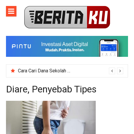
Skip
to
content
Cara Cari Dana Sekolah untuk Event Kegiatan Skala Besar
Diare, Penyebab Tipes