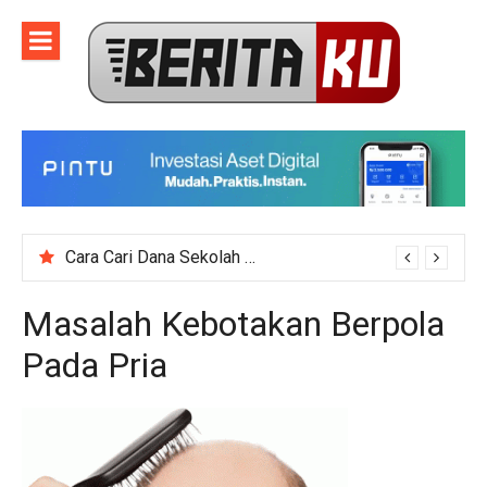
Skip
to
content
Cara Cari Dana Sekolah untuk Event Kegiatan Skala Besar
Masalah Kebotakan Berpola
Pada Pria