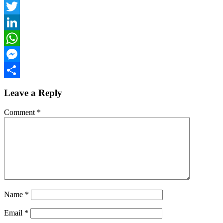
Facebook
Twitter
LinkedIn
WhatsApp
Messenger
Share
Leave a Reply
Comment
*
Name
*
Email
*