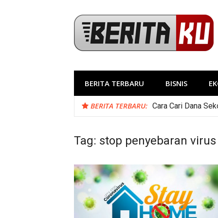
Skip
to
content
BERITA TERBARU
BISNIS
E
BERITA TERBARU:
Macam-Macam Obat 
Tag:
stop penyebaran virus