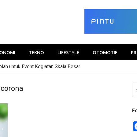
KONOMI
TEKNO
LIFESTYLE
OTOMOTIF
PR
Herbal Kanker, Apa Saja?
S
 corona
FO
Fo