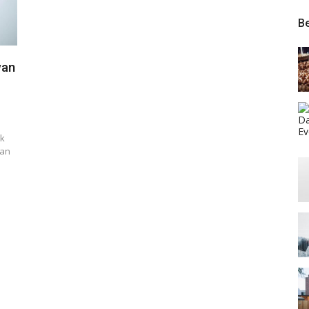
Be
wan
ak
han
p
nger
re