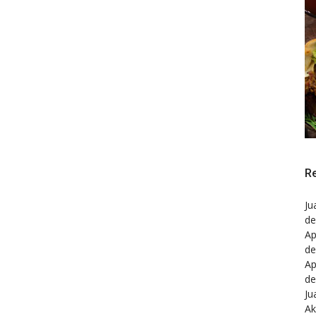
R
Ju
de
A
de
A
de
Ju
Ak