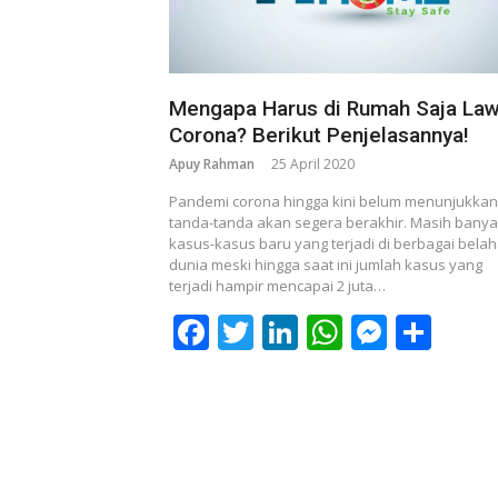
Mengapa Harus di Rumah Saja La
Corona? Berikut Penjelasannya!
Apuy Rahman
25 April 2020
Pandemi corona hingga kini belum menunjukkan
tanda-tanda akan segera berakhir. Masih bany
kasus-kasus baru yang terjadi di berbagai bela
dunia meski hingga saat ini jumlah kasus yang
terjadi hampir mencapai 2 juta…
Facebook
Twitter
LinkedIn
WhatsAp
Messe
Sha