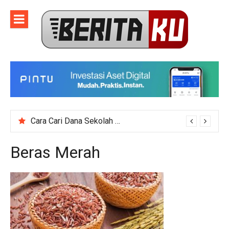
Skip
to
content
Cara Cari Dana Sekolah untuk Event Kegiatan Skala Besar
Beras Merah