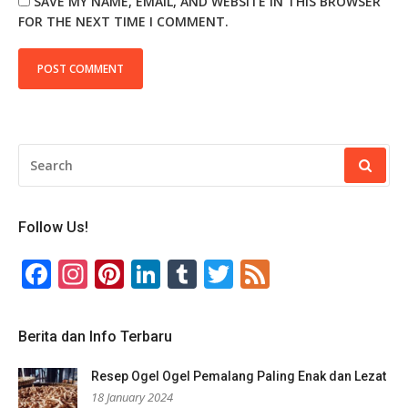
SAVE MY NAME, EMAIL, AND WEBSITE IN THIS BROWSER
FOR THE NEXT TIME I COMMENT.
SEARCH
FOR:
Follow Us!
Facebook
Instagram
Pinterest
LinkedIn
Tumblr
Twitter
Feed
Berita dan Info Terbaru
Resep Ogel Ogel Pemalang Paling Enak dan Lezat
18 January 2024