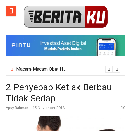
Skip
to
content
Macam-Macam Obat Herbal Kanker, Apa Saja?
2 Penyebab Ketiak Berbau
Tidak Sedap
Apuy Rahman
15 November 2018
0