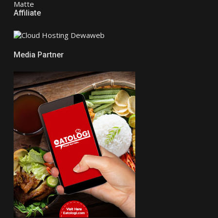
Affiliate
Media Partner