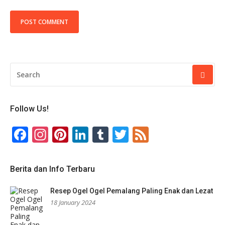
SEARCH
FOR:
Follow Us!
Facebook
Instagram
Pinterest
LinkedIn
Tumblr
Twitter
Feed
Berita dan Info Terbaru
Resep Ogel Ogel Pemalang Paling Enak dan Lezat
18 January 2024