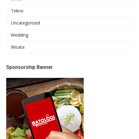
Tekno
Uncategorized
Wedding
Wisata
Sponsorship Banner