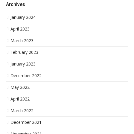
Archives
January 2024
April 2023
March 2023
February 2023
January 2023
December 2022
May 2022
April 2022
March 2022
December 2021
November 2021