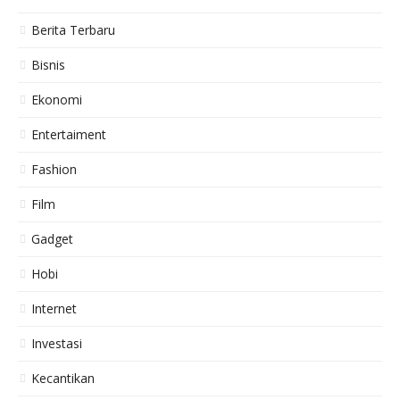
Berita Terbaru
Bisnis
Ekonomi
Entertaiment
Fashion
Film
Gadget
Hobi
Internet
Investasi
Kecantikan