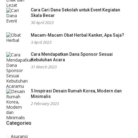
Cara Cari Dana Sekolah untuk Event Kegiatan
Skala Besar
30 April 2023
Macam-Macam Obat Herbal Kanker, Apa Saja?
3 April 2023
Cara Mendapatkan Dana Sponsor Sesuai
Kebutuhan Acara
31 March 2023
5 Inspirasi Desain Rumah Korea, Modern dan
Minimalis
2 February 2023
Categories
Asuransi